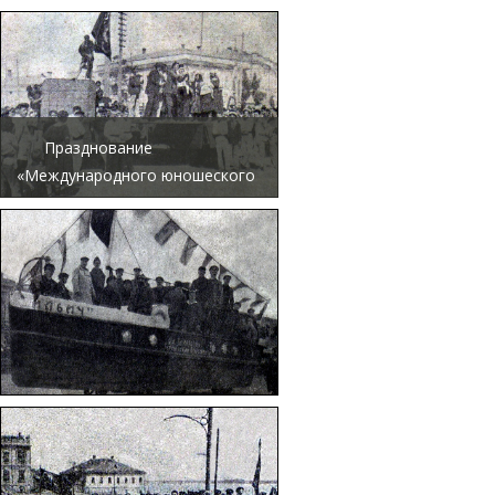
«Международного юношеского
дня». Телега с троном, где
восседают «генерал, поп и
капитал»
Празднование
«Международного юношеского
дня». Комсомольцы
разыгрывают инсценировку
«Итальянский фашизм и
рабочие»
Октябрьские торжества.
Водники на параде